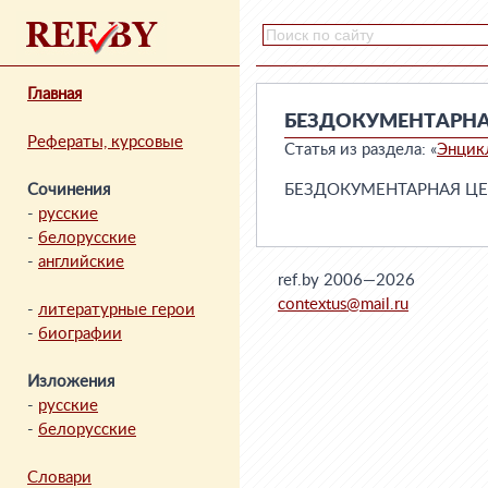
Главная
БЕЗДОКУМЕНТАРНА
Рефераты, курсовые
Статья из раздела: «
Энцик
Сочинения
БЕЗДОКУМЕНТАРНАЯ ЦЕННА
-
русские
-
белорусские
-
английские
ref.by 2006—2026
contextus@mail.ru
-
литературные герои
-
биографии
Изложения
-
русские
-
белорусские
Словари