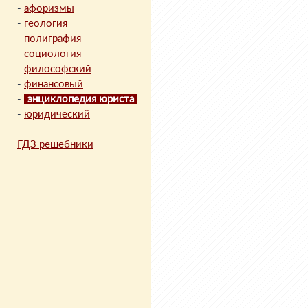
-
афоризмы
-
геология
-
полиграфия
-
социология
-
философский
-
финансовый
-
энциклопедия юриста
-
юридический
ГДЗ решебники