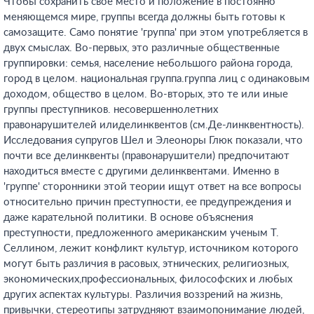
Чтобы сохранить свое место и положение в постоянно
меняющемся мире, группы всегда должны быть готовы к
самозащите. Само понятие 'группа' при этом употребляется в
двух смыслах. Во-первых, это различные общественные
группировки: семья, население небольшого района города,
город в целом. национальная группа.группа лиц с одинаковым
доходом, общество в целом. Во-вторых, это те или иные
группы преступников. несовершеннолетних
правонарушителей илиделинквентов (см.Де-линквентность).
Исследования супругов Шел и Элеоноры Глюк показали, что
почти все делинквенты (правонарушители) предпочитают
находиться вместе с другими делинквентами. Именно в
'группе' сторонники этой теории ищут ответ на все вопросы
относительно причин преступности, ее предупреждения и
даже карательной политики. В основе объяснения
преступности, предложенного американским ученым Т.
Селлином, лежит конфликт культур, источником которого
могут быть различия в расовых, этнических, религиозных,
экономических,профессиональных, философских и любых
других аспектах культуры. Различия воззрений на жизнь,
привычки, стереотипы затрудняют взаимопонимание людей,