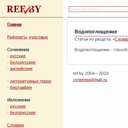
Главная
Водопоглощение
Рефераты, курсовые
Статья из раздела: «
Слова
Сочинения
Водопоглощение - способ
-
русские
-
белорусские
-
английские
ref.by 2006—2026
contextus@mail.ru
-
литературные герои
-
биографии
Изложения
-
русские
-
белорусские
Словари