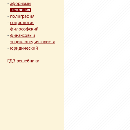
-
афоризмы
-
геология
-
полиграфия
-
социология
-
философский
-
финансовый
-
энциклопедия юриста
-
юридический
ГДЗ решебники