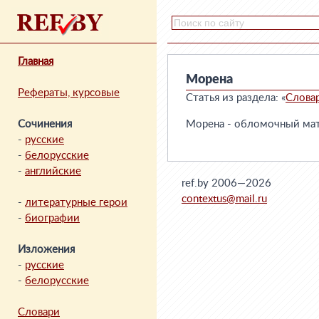
Главная
Морена
Рефераты, курсовые
Статья из раздела: «
Слова
Сочинения
Морена - обломочный мат
-
русские
-
белорусские
-
английские
ref.by 2006—2026
contextus@mail.ru
-
литературные герои
-
биографии
Изложения
-
русские
-
белорусские
Словари