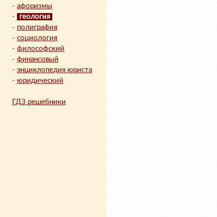
-
афоризмы
-
геология
-
полиграфия
-
социология
-
философский
-
финансовый
-
энциклопедия юриста
-
юридический
ГДЗ решебники