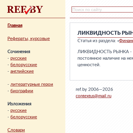
Главная
ЛИКВИДНОСТЬ РЫ
Рефераты, курсовые
Статья из раздела: «
Финан
Сочинения
ЛИКВИДНОСТЬ РЫНКА - од
-
русские
постоянное наличие на не
-
белорусские
ценностей.
-
английские
-
литературные герои
ref.by 2006—2026
-
биографии
contextus@mail.ru
Изложения
-
русские
-
белорусские
Словари