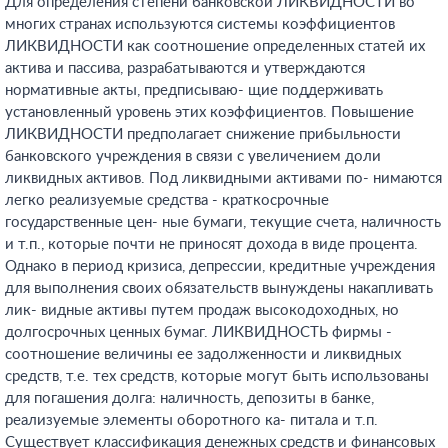
Для определения степени банковской ЛИКВИДНОСТИ во
многих странах используются системы коэффициентов
ЛИКВИДНОСТИ как соотношение определенных статей их
актива и пассива, разрабатываются и утверждаются
нормативные акты, предписываю- щие поддерживать
установленный уровень этих коэффициентов. Повышение
ЛИКВИДНОСТИ предполагает снижение прибыльности
банковского учреждения в связи с увеличением доли
ликвидных активов. Под ликвидными активами по- нимаются
легко реализуемые средства - краткосрочные
государственные цен- ные бумаги, текущие счета, наличность
и т.п., которые почти не приносят дохода в виде процента.
Однако в период кризиса, депрессии, кредитные учреждения
для выполнения своих обязательств вынуждены накапливать
лик- видные активы путем продаж высокодоходных, но
долгосрочных ценных бумаг. ЛИКВИДНОСТЬ фирмы -
соотношение величины ее задолженности и ликвидных
средств, т.е. тех средств, которые могут быть использованы
для погашения долга: наличность, депозиты в банке,
реализуемые элементы оборотного ка- питала и т.п.
Существует классификация денежных средств и финансовых