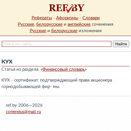
Рефераты
-
Афоризмы
-
Словари
Русские
,
белорусские
и
английские
сочинения
Русские
и
белорусские
изложения
КУХ
Статья из раздела: «
Финансовый словарь
»
КУХ - сертификат, подтверждающий права акционера
горнодобывающей фир- мы.
ref.by 2006—2026
contextus@mail.ru