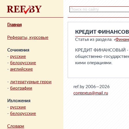
Главная
КРЕДИТ ФИНАНСО
Рефераты, курсовые
Статья из раздела: «
Финан
Сочинения
КРЕДИТ ФИНАНСОВЫЙ - КР
-
русские
общественно-государствен
-
белорусские
кими операциями.
-
английские
-
литературные герои
ref.by 2006—2026
-
биографии
contextus@mail.ru
Изложения
-
русские
-
белорусские
Словари