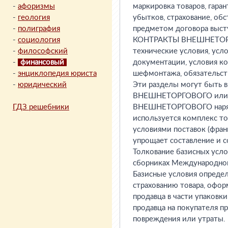
-
афоризмы
маркировка товаров, гара
-
геология
убытков, страхование, об
-
полиграфия
предметом договора высту
-
социология
КОНТРАКТЫ ВНЕШНЕТОРГОВ
-
философский
технические условия, усл
-
финансовый
документации, условия к
-
энциклопедия юриста
шефмонтажа, обязательств
-
юридический
Эти разделы могут быть 
ВНЕШНЕТОРГОВОГО или в
ГДЗ решебники
ВНЕШНЕТОРГОВОГО наряду
используется комплекс то
условиями поставок (франк
упрощает составление и
Толкование базисных усло
сборниках Международной 
Базисные условия определ
страхованию товара, офо
продавца в части упаковки
продавца на покупателя пр
повреждения или утраты.