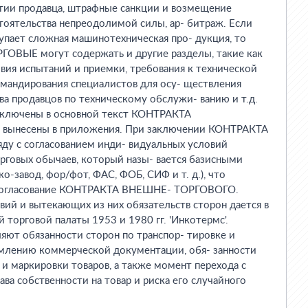
нтии продавца, штрафные санкции и возмещение
стоятельства непреодолимой силы, ар- битраж. Если
пает сложная машинотехническая про- дукция, то
ЫЕ могут содержать и другие разделы, такие как
овия испытаний и приемки, требования к технической
омандирования специалистов для осу- ществления
а продавцов по техническому обслужи- ванию и т.д.
включены в основной текст КОНТРАКТА
ынесены в приложения. При заключении КОНТРАКТА
 с согласованием инди- видуальных условий
рговых обычаев, который назы- вается базисными
о-завод, фор/фот, ФАС, ФОБ, СИФ и т. д.), что
 согласование КОНТРАКТА ВНЕШНЕ- ТОРГОВОГО.
вий и вытекающих из них обязательств сторон дается в
торговой палаты 1953 и 1980 гг. 'Инкотермс'.
яют обязанности сторон по транспор- тировке и
рмлению коммерческой документации, обя- занности
 и маркировки товаров, а также момент перехода с
ава собственности на товар и риска его случайного