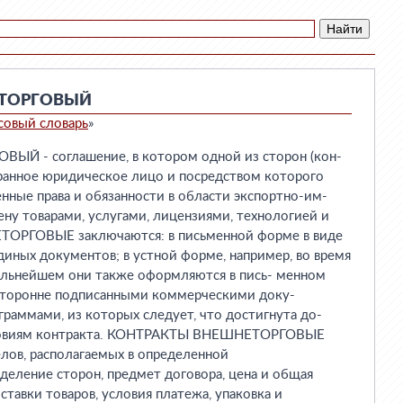
ЕТОРГОВЫЙ
совый словарь
»
Й - соглашение, в котором одной из сторон (кон-
транное юридическое лицо и посредством которого
нные права и обязанности в области экспортно-им-
ну товарами, услугами, лицензиями, технологией и
ОРГОВЫЕ заключаются: в письменной форме в виде
иных документов; в устной форме, например, во время
дальнейшем они также оформляются в пись- менном
сторонне подписанными коммерческими доку-
граммами, из которых следует, что достигнута до-
словиям контракта. КОНТРАКТЫ ВНЕШНЕТОРГОВЫЕ
лов, располагаемых в определенной
деление сторон, предмет договора, цена и общая
ставки товаров, условия платежа, упаковка и