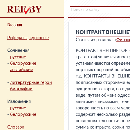
Главная
КОНТРАКТ ВНЕШН
Рефераты, курсовые
Статья из раздела: «
Финан
Сочинения
КОНТРАКТ ВНЕШНЕТОРГОВЫ
-
русские
трагентов) является инос
-
белорусские
устанавливаются определе
-
английские
портных операций по обме
т.д. КОНТРАКТЫ ВНЕШНЕТ
-
литературные герои
подписанных сторонами ед
-
биографии
аукционного торга, но в 
виде; путем обмена одно
Изложения
ментами - письмами, теле
-
русские
говоренность по всем у
-
белорусские
содержат несколько разде
последовательности: опре
Словари
сумма контракта, сроки по