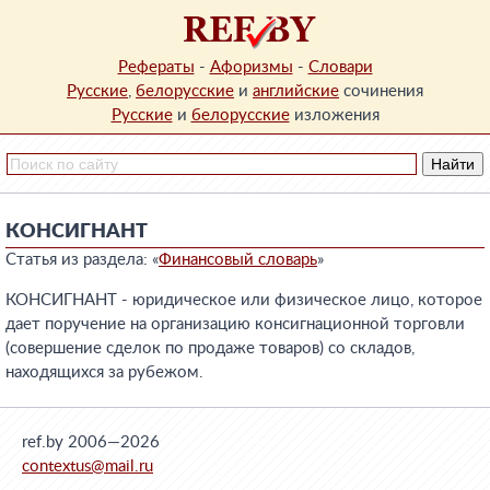
Рефераты
-
Афоризмы
-
Словари
Русские
,
белорусские
и
английские
сочинения
Русские
и
белорусские
изложения
КОНСИГНАНТ
Статья из раздела: «
Финансовый словарь
»
КОНСИГНАНТ - юридическое или физическое лицо, которое
дает поручение на организацию консигнационной торговли
(совершение сделок по продаже товаров) со складов,
находящихся за рубежом.
ref.by 2006—2026
contextus@mail.ru