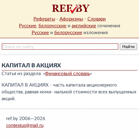
Рефераты
-
Афоризмы
-
Словари
Русские
,
белорусские
и
английские
сочинения
Русские
и
белорусские
изложения
КАПИТАЛ В АКЦИЯХ
Статья из раздела: «
Финансовый словарь
»
КАПИТАЛ В АКЦИЯХ - часть капитала акционерного
общества, равная номи- нальной стоимости всех выпущенных
акций.
ref.by 2006—2026
contextus@mail.ru