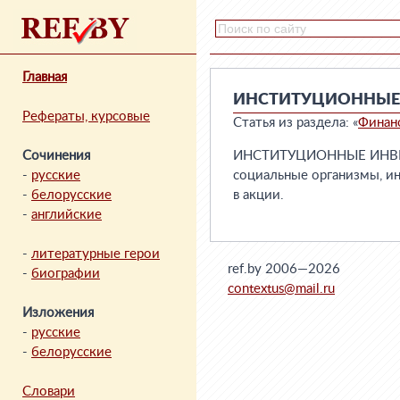
Главная
ИНСТИТУЦИОННЫЕ
Рефераты, курсовые
Статья из раздела: «
Финан
Сочинения
ИНСТИТУЦИОННЫЕ ИНВЕСТ
-
русские
социальные организмы, и
-
белорусские
в акции.
-
английские
-
литературные герои
ref.by 2006—2026
-
биографии
contextus@mail.ru
Изложения
-
русские
-
белорусские
Словари