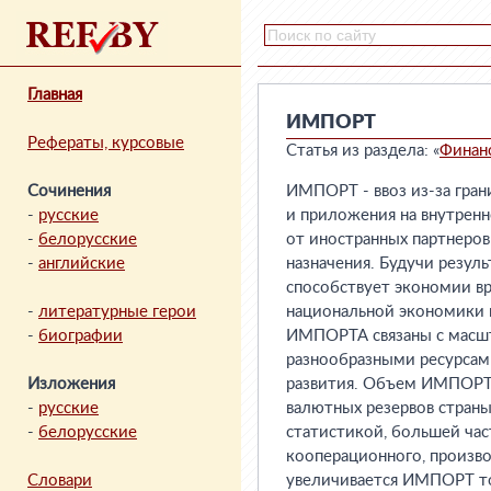
Главная
ИМПОРТ
Рефераты, курсовые
Статья из раздела: «
Финан
Сочинения
ИМПОРТ - ввоз из-за гран
-
русские
и приложения на внутренн
-
белорусские
от иностранных партнеров
-
английские
назначения. Будучи резу
способствует экономии в
-
литературные герои
национальной экономики и
-
биографии
ИМПОРТА связаны с масшта
разнообразными ресурсами
Изложения
развития. Объем ИМПОРТА
-
русские
валютных резервов стран
-
белорусские
статистикой, большей час
кооперационного, произво
Словари
увеличивается ИМПОРТ тов