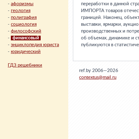
-
афоризмы
переработки в данной стра
-
геология
ИМПОРТА товаров отечест
-
полиграфия
границей. Наконец, объе
-
социология
выставки, ярмарки, аукци
-
философский
производственных и потре
-
финансовый
об объемах, динамике и 
-
энциклопедия юриста
публикуются в статистичес
-
юридический
ГДЗ решебники
ref.by 2006—2026
contextus@mail.ru