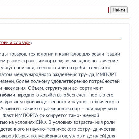
совый словарь
»
ицы товаров, технологии и капиталов для реали- зации
ем рынке страны-импортера; возмездное по- лучение
 услуг производственного или потреби- тельского
льтатом международного разделения тру- да, ИМПОРТ
ремени, более полному удовлетворению потребностей
 населения. Объем, структура и ас- сортимент
бами народного хозяйства, обеспечен- ностью его
, уровнем производственного и научно -технического
 зависит также от размеров экспорт- ной выручки и
ы. Факт ИМПОРТА фиксируется тамо- женной
тью на условиях СИФ. В условиях возраста- ния роли
дственного и научно-технического сотру- дничества
аров (сырья, полуфабрикатов, узлов и деталей) для