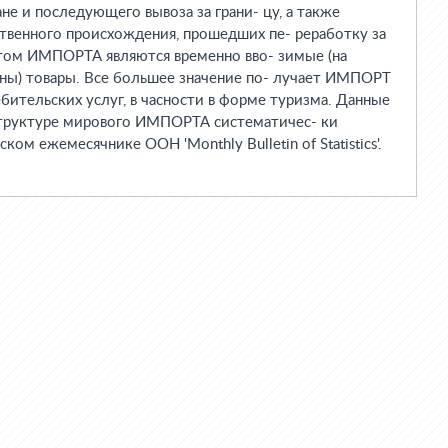
не и последующего вывоза за грани- цу, а также
венного происхождения, прошедших пе- реработку за
ктом ИМПОРТА являются временно вво- зимые (на
оны) товары. Все большее значение по- лучает ИМПОРТ
бительских услуг, в часности в форме туризма. Данные
структуре мирового ИМПОРТА систематичес- ки
ком ежемесячнике ООН 'Monthly Bulletin of Statistics'.