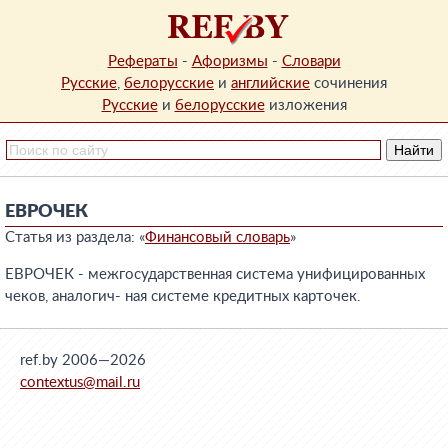
Рефераты
-
Афоризмы
-
Словари
Русские
,
белорусские
и
английские
сочинения
Русские
и
белорусские
изложения
ЕВРОЧЕК
Статья из раздела: «
Финансовый словарь
»
ЕВРОЧЕК - межгосударственная система унифицированных
чеков, аналогич- ная системе кредитных карточек.
ref.by 2006—2026
contextus@mail.ru