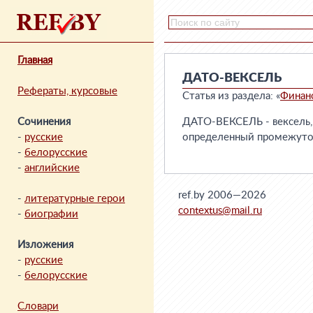
Главная
ДАТО-ВЕКСЕЛЬ
Рефераты, курсовые
Статья из раздела: «
Финан
Сочинения
ДАТО-ВЕКСЕЛЬ - вексель, в
-
русские
определенный промежуток
-
белорусские
-
английские
ref.by 2006—2026
-
литературные герои
contextus@mail.ru
-
биографии
Изложения
-
русские
-
белорусские
Словари