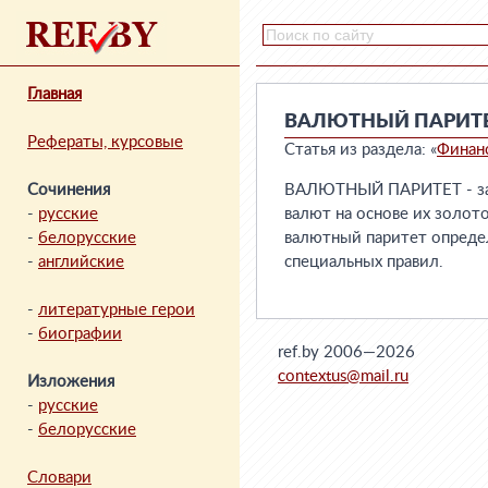
Главная
ВАЛЮТНЫЙ ПАРИТ
Рефераты, курсовые
Статья из раздела: «
Финан
Сочинения
ВАЛЮТНЫЙ ПАРИТЕТ - зак
-
русские
валют на основе их золот
-
белорусские
валютный паритет определ
-
английские
специальных правил.
-
литературные герои
-
биографии
ref.by 2006—2026
contextus@mail.ru
Изложения
-
русские
-
белорусские
Словари