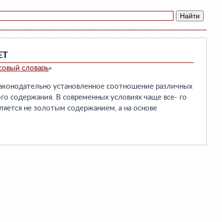
ЕТ
совый словарь
»
онодательно установленное соотношение различных
ого содержания. В современных условиях чаще все- го
яется не золотым содержанием, а на основе