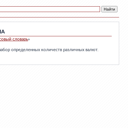
НА
совый словарь
»
бор определенных количеств различных валют.