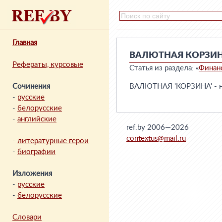
Главная
ВАЛЮТНАЯ КОРЗИ
Рефераты, курсовые
Статья из раздела: «
Финан
Сочинения
ВАЛЮТНАЯ 'КОРЗИНА' - на
-
русские
-
белорусские
-
английские
ref.by 2006—2026
contextus@mail.ru
-
литературные герои
-
биографии
Изложения
-
русские
-
белорусские
Словари