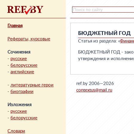
Главная
БЮДЖЕТНЫЙ ГОД
Рефераты, курсовые
Статья из раздела: «
Финан
Сочинения
БЮДЖЕТНЫЙ ГОД - законо
-
русские
утверждения и исполнени
-
белорусские
-
английские
ref.by 2006—2026
-
литературные герои
contextus@mail.ru
-
биографии
Изложения
-
русские
-
белорусские
Словари