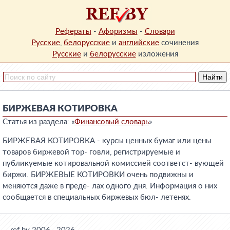
Рефераты
-
Афоризмы
-
Словари
Русские
,
белорусские
и
английские
сочинения
Русские
и
белорусские
изложения
БИРЖЕВАЯ КОТИРОВКА
Статья из раздела: «
Финансовый словарь
»
БИРЖЕВАЯ КОТИРОВКА - курсы ценных бумаг или цены
товаров биржевой тор- говли, регистрируемые и
публикуемые котировальной комиссией соответст- вующей
биржи. БИРЖЕВЫЕ КОТИРОВКИ очень подвижны и
меняются даже в преде- лах одного дня. Информация о них
сообщается в специальных биржевых бюл- летенях.