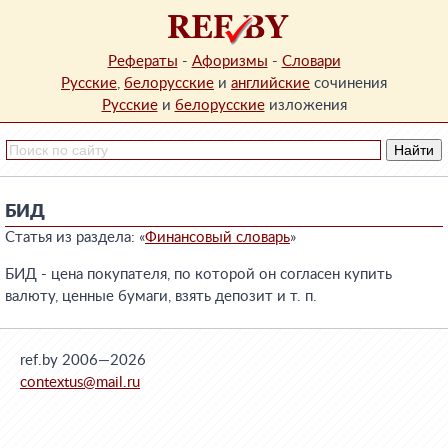
Рефераты
-
Афоризмы
-
Словари
Русские
,
белорусские
и
английские
сочинения
Русские
и
белорусские
изложения
БИД
Статья из раздела: «
Финансовый словарь
»
БИД - цена покупателя, по которой он согласен купить
валюту, ценные бумаги, взять депозит и т. п.
ref.by 2006—2026
contextus@mail.ru