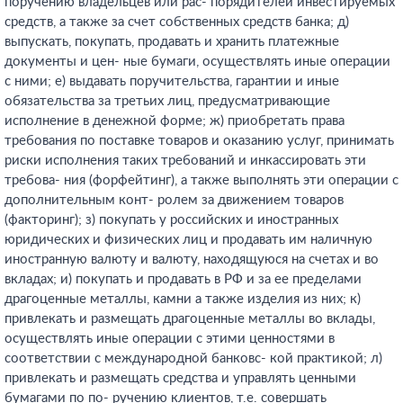
поручению владельцев или рас- порядителей инвестируемых
средств, а также за счет собственных средств банка; д)
выпускать, покупать, продавать и хранить платежные
документы и цен- ные бумаги, осуществлять иные операции
с ними; е) выдавать поручительства, гарантии и иные
обязательства за третьих лиц, предусматривающие
исполнение в денежной форме; ж) приобретать права
требования по поставке товаров и оказанию услуг, принимать
риски исполнения таких требований и инкассировать эти
требова- ния (форфейтинг), а также выполнять эти операции с
дополнительным конт- ролем за движением товаров
(факторинг); з) покупать у российских и иностранных
юридических и физических лиц и продавать им наличную
иностранную валюту и валюту, находящуюся на счетах и во
вкладах; и) покупать и продавать в РФ и за ее пределами
драгоценные металлы, камни а также изделия из них; к)
привлекать и размещать драгоценные металлы во вклады,
осуществлять иные операции с этими ценностями в
соответствии с международной банковс- кой практикой; л)
привлекать и размещать средства и управлять ценными
бумагами по по- ручению клиентов, т.е. совершать