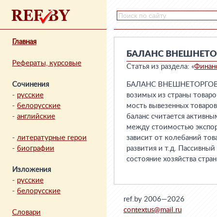
Главная
БАЛАНС ВНЕШНЕТ
Рефераты, курсовые
Статья из раздела: «
Финан
Сочинения
БАЛАНС ВНЕШНЕТОРГОВЫЙ 
-
русские
возимых из страны товаро
-
белорусские
мость вывезенных товаро
-
английские
баланс считается активны
между стоимостью экспорт
-
литературные герои
зависит от колебаний това
-
биографии
развития и т.д. Пассивны
состояние хозяйства стра
Изложения
-
русские
-
белорусские
ref.by 2006—2026
contextus@mail.ru
Словари