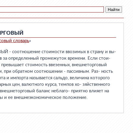
ОРГОВЫЙ
совый словарь
»
- соотношение стоимости ввозимых в страну и вы-
в за определенный промежуток времени. Если стои-
в превышает стоимость ввезенных, внешнеторговый
м, при обратном соотношении - пассивным. Раз- ность
а и импорта называется сальдо, величина которого
рных цен, валютного курса, темпов хо- зяйственного
й внешнеторговый баланс неблаго- приятно влияет на
ны и ее внешнеэкономическое положение.