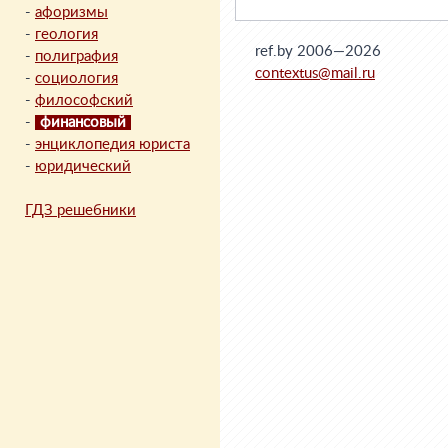
-
афоризмы
-
геология
ref.by 2006—2026
-
полиграфия
contextus@mail.ru
-
социология
-
философский
-
финансовый
-
энциклопедия юриста
-
юридический
ГДЗ решебники