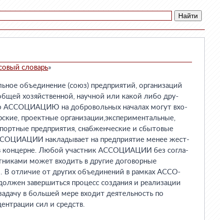
совый словарь
»
ое объединение (союз) предприятий, организаций
бщей хозяйственной, научной или какой либо дру-
ую АССОЦИАЦИЮ на добровольных началах могут вхо-
рские, проектные организации,экспериментальные,
спортные предприятия, снабженческие и сбытовые
АССОЦИАЦИИ накладывает на предприятие менее жест-
 в концерне. Любой участник АССОЦИАЦИИ без согла-
стниками может входить в другие договорные
. В отличие от других объединений в рамках АССО-
олжен завершиться процесс создания и реализации
 задачу в большей мере входит деятельность по
ентрации сил и средств.