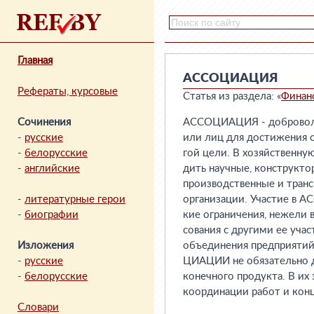
Главная
АССОЦИАЦИЯ
Рефераты, курсовые
Статья из раздела: «
Финан
Сочинения
АССОЦИАЦИЯ - добровольн
-
русские
или лиц для достижения о
-
белорусские
гой цели. В хозяйственн
-
английские
дить научные, конструкто
производственные и тран
-
литературные герои
организации. Участие в 
-
биографии
кие ограничения, нежели
сования с другими ее уча
Изложения
объединения предприятий
-
русские
ЦИАЦИИ не обязательно д
-
белорусские
конечного продукта. В их
координации работ и конц
Словари