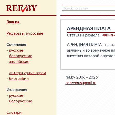
Главная
АРЕНДНАЯ ПЛАТА
Рефераты, курсовые
Статья из раздела: «
Финан
Сочинения
АРЕНДНАЯ ПЛАТА - плата 
-
русские
авляемый во временное вл
-
белорусские
внесения которой опреде
-
английские
-
литературные герои
ref.by 2006—2026
-
биографии
contextus@mail.ru
Изложения
-
русские
-
белорусские
Словари