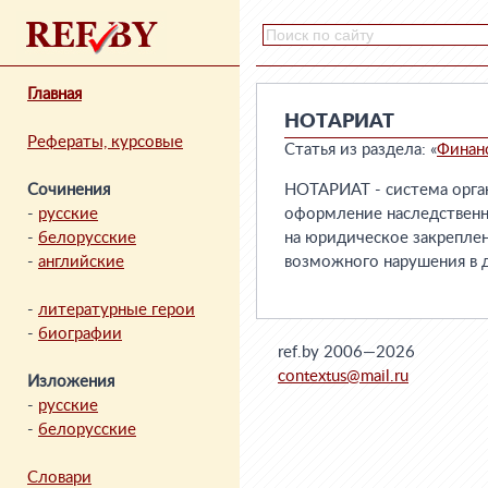
Главная
НОТАРИАТ
Рефераты, курсовые
Статья из раздела: «
Финан
Сочинения
НОТАРИАТ - система орган
-
русские
оформление наследственны
-
белорусские
на юридическое закреплен
-
английские
возможного нарушения в 
-
литературные герои
-
биографии
ref.by 2006—2026
contextus@mail.ru
Изложения
-
русские
-
белорусские
Словари