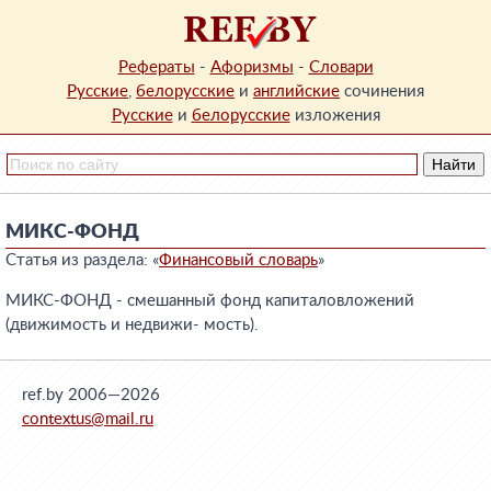
Рефераты
-
Афоризмы
-
Словари
Русские
,
белорусские
и
английские
сочинения
Русские
и
белорусские
изложения
МИКС-ФОНД
Статья из раздела: «
Финансовый словарь
»
МИКС-ФОНД - смешанный фонд капиталовложений
(движимость и недвижи- мость).
ref.by 2006—2026
contextus@mail.ru