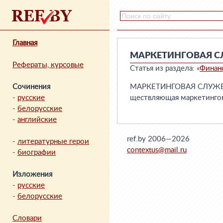
Главная
МАРКЕТИНГОВАЯ 
Рефераты, курсовые
Статья из раздела: «
Финан
Сочинения
МАРКЕТИНГОВАЯ СЛУЖБА -
-
русские
ществляющая маркетингов
-
белорусские
-
английские
ref.by 2006—2026
-
литературные герои
contextus@mail.ru
-
биографии
Изложения
-
русские
-
белорусские
Словари