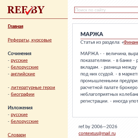
Главная
МАРЖА
Рефераты, курсовые
Статья из раздела: «
Финан
Сочинения
МАРЖА - - величина, вы
-
русские
показателями. - в банке 
-
белорусские
вкладам. - разница межд
-
английские
под них ссудой. - в маркет
промышленными предприят
-
литературные герои
расчетной палате брокер
-
биографии
неблагоприятных колебан
регистрации. - иногда упо
Изложения
-
русские
-
белорусские
ref.by 2006—2026
contextus@mail.ru
Словари