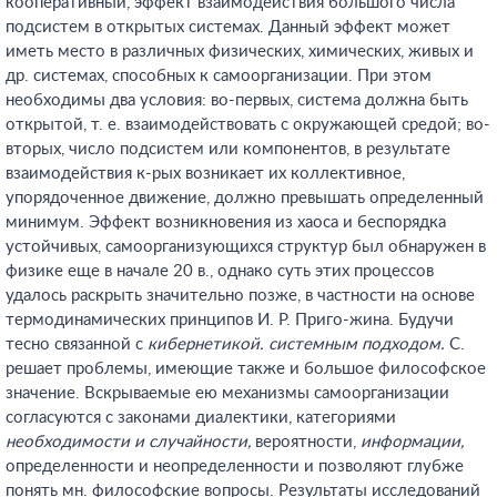
кооперативный, эффект взаимодействия большого числа
подсистем в открытых системах. Данный эффект может
иметь место в различных физических, химических, живых и
др. системах, способных к самоорганизации. При этом
необходимы два условия: во-первых, система должна быть
открытой, т. е. взаимодействовать с окружающей средой; во-
вторых, число подсистем или компонентов, в результате
взаимодействия к-рых возникает их коллективное,
упорядоченное движение, должно превышать определенный
минимум. Эффект возникновения из хаоса и беспорядка
устойчивых, самоорганизующихся структур был обнаружен в
физике еще в начале 20 в., однако суть этих процессов
удалось раскрыть значительно позже, в частности на основе
термодинамических принципов И. Р. Приго-жина. Будучи
тесно связанной с
кибернетикой. системным подходом.
С.
решает проблемы, имеющие также и большое философское
значение. Вскрываемые ею механизмы самоорганизации
согласуются с законами диалектики, категориями
необходимости и случайности,
вероятности,
информации,
определенности и неопределенности и позволяют глубже
понять мн. философские вопросы. Результаты исследований