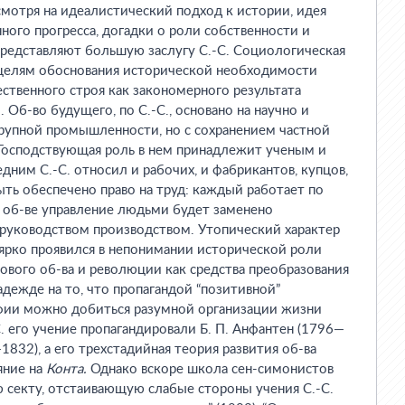
мотря на идеалистический подход к истории, идея
ого прогресса, догадки о роли собственности и
 представляют большую заслугу С.-С. Социологическая
 целям обоснования исторической необходимости
ственного строя как закономерного результата
Об-во будущего, по С.-С., основано на научно и
рупной промышленности, но с сохранением частной
 Господствующая роль в нем принадлежит ученым и
ним С.-С. относил и рабочих, и фабрикантов, купцов,
ть обеспечено право на труд: каждый работает по
 об-ве управление людьми будет заменено
руководством производством. Утопический характер
 ярко проявился в непонимании исторической роли
нового об-ва и революции как средства преобразования
надежде на то, что пропагандой “позитивной”
ии можно добиться разумной организации жизни
. его учение пропагандировали Б. П. Анфантен (1796—
—1832), а его трехстадийная теория развития об-ва
яние на
Конта.
Однако вскоре школа сен-симонистов
 секту, отстаивающую слабые стороны учения С.-С.