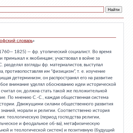
офский словарь
»
60— 1825) — фр. утопический социалист. Во время
 примыкал к якобинцам; участвовал в войне за
С. разделял взгляды фр. материалистов, выступал
, противопоставляя им “физицизм”, т. е. изучение
щая детерминизм, он распространял его на развитие
собое внимание уделял обоснованию идеи исторической
 считал он, должна стать такой же положительной
ние. По мнению С.-С., каждая общественная система
 истории. Движущими силами общественного развития
х знаний, морали и религии. Соответственно история
ия: теологическую (период господства религии,
ьческое и феодальное об-ва), метафизическую
ьной и теологической систем) и позитивную (будущий