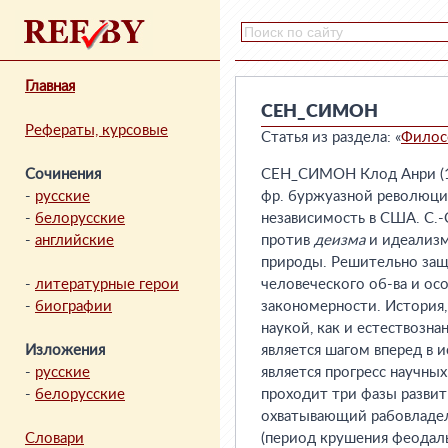
Главная
СЕН_СИМОН
Рефераты, курсовые
Статья из раздела: «
Филос
Сочинения
СЕН_СИМОН Клод Анри (17
-
русские
фр. буржуазной революции
-
белорусские
независимость в США. С.-
-
английские
против
деизма
и идеализма
природы. Решительно защи
-
литературные герои
человеческого об-ва и о
-
биографии
закономерности. История,
наукой, как и естествозна
Изложения
является шагом вперед в
-
русские
является прогресс научны
-
белорусские
проходит три фазы развит
охватывающий рабовладел
Словари
(период крушения феодал