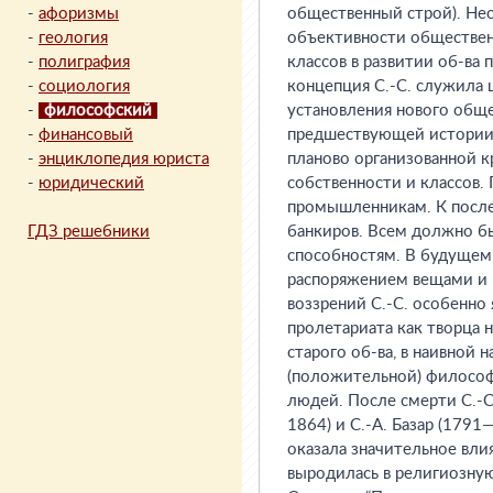
-
афоризмы
общественный строй). Нес
-
геология
объективности общественн
-
полиграфия
классов в развитии об-ва
-
социология
концепция С.-С. служила
-
философский
установления нового обще
-
финансовый
предшествующей истории. 
-
энциклопедия юриста
планово организованной к
-
юридический
собственности и классов.
промышленникам. К послед
ГДЗ решебники
банкиров. Всем должно бы
способностям. В будущем
распоряжением вещами и 
воззрений С.-С. особенно
пролетариата как творца 
старого об-ва, в наивной 
(положительной) философ
людей. После смерти С.-С
1864) и С.-А. Базар (1791
оказала значительное вли
выродилась в религиозную