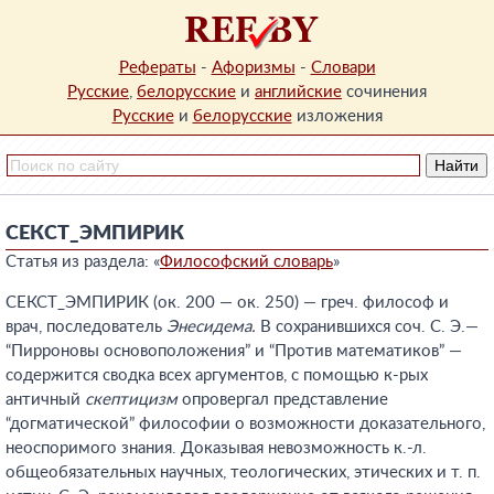
Рефераты
-
Афоризмы
-
Словари
Русские
,
белорусские
и
английские
сочинения
Русские
и
белорусские
изложения
СЕКСТ_ЭМПИРИК
Статья из раздела: «
Философский словарь
»
СЕКСТ_ЭМПИРИК (ок. 200 — ок. 250) — греч. философ и
врач, последователь
Энесидема.
В сохранившихся соч. С. Э.—
“Пирроновы основоположения” и “Против математиков” —
содержится сводка всех аргументов, с помощью к-рых
античный
скептицизм
опровергал представление
“догматической” философии о возможности доказательного,
неоспоримого знания. Доказывая невозможность к.-л.
общеобязательных научных, теологических, этических и т. п.