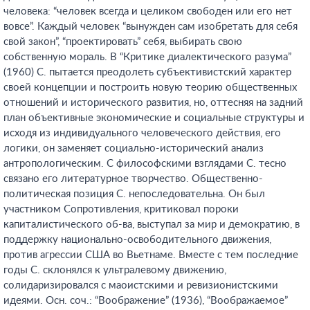
человека: “человек всегда и целиком свободен или его нет
вовсе”. Каждый человек “вынужден сам изобретать для себя
свой закон”, “проектировать” себя, выбирать свою
собственную мораль. В “Критике диалектического разума”
(1960) С. пытается преодолеть субъективистский характер
своей концепции и построить новую теорию общественных
отношений и исторического развития, но, оттесняя на задний
план объективные экономические и социальные структуры и
исходя из индивидуального человеческого действия, его
логики, он заменяет социально-исторический анализ
антропологическим. С философскими взглядами С. тесно
связано его литературное творчество. Общественно-
политическая позиция С. непоследовательна. Он был
участником Сопротивления, критиковал пороки
капиталистического об-ва, выступал за мир и демократию, в
поддержку национально-освободительного движения,
против агрессии США во Вьетнаме. Вместе с тем последние
годы С. склонялся к ультралевому движению,
солидаризировался с маоистскими и ревизионистскими
идеями. Осн. соч.: “Воображение” (1936), “Воображаемое”