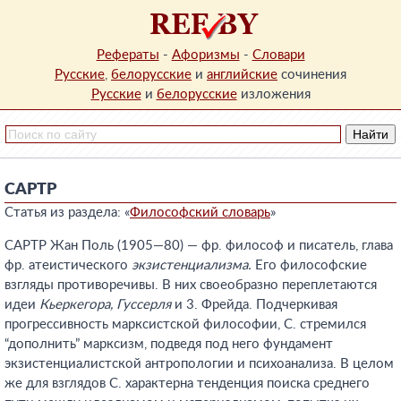
Рефераты
-
Афоризмы
-
Словари
Русские
,
белорусские
и
английские
сочинения
Русские
и
белорусские
изложения
САРТР
Статья из раздела: «
Философский словарь
»
САРТР Жан Поль (1905—80) — фр. философ и писатель, глава
фр. атеистического
экзистенциализма.
Его философские
взгляды противоречивы. В них своеобразно переплетаются
идеи
Кьеркегора, Гуссерля
и 3. Фрейда. Подчеркивая
прогрессивность марксистской философии, С. стремился
“дополнить” марксизм, подведя под него фундамент
экзистенциалистской антропологии и психоанализа. В целом
же для взглядов С. характерна тенденция поиска среднего