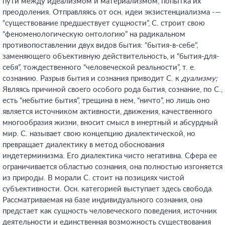
пути между идеализмом и материализмом, попытка их
преодоления. Отправляясь от осн. идеи экзистенциализма -—
“существование предшествует сущности”, С. строит свою
“феноменологическую онтологию” на радикальном
противопоставлении двух видов бытия: “бытия-в-себе”,
заменяющего объективную действительность, и “бытия-для-
себя”, тождественного “человеческой реальности”, т. е.
сознанию. Разрыв бытия и сознания приводит С. к
дуализму;
Являясь причиной своего особого рода бытия, сознание, по С.,
есть “небытие бытия”, трещина в нем, “ничто”, но лишь оно
является источником активности, движения, качественного
многообразия жизни, вносит смысл в инертный и абсурдный
мир. С. называет свою концепцию диалектической, но
превращает диалектику в метод обоснования
индетерминизма. Его диалектика чисто негативна. Сфера ее
ограничивается областью сознания, она полностью изгоняется
из природы. В морали С. стоит на позициях чистой
субъективности. Осн. категорией выступает здесь свобода.
Рассматриваемая на базе индивидуального сознания, она
предстает как сущность человеческого поведения, источник
деятельности и единственная возможность существования