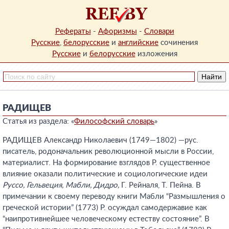
Рефераты
-
Афоризмы
-
Словари
Русские
,
белорусские
и
английские
сочинения
Русские
и
белорусские
изложения
РАДИЩЕВ
Статья из раздела: «
Философский словарь
»
РАДИЩЕВ Александр Николаевич (1749—1802) —рус.
писатель, родоначальник революционной мысли в России,
материалист. На формирование взглядов Р. существенное
влияние оказали политические и социологические идеи
Руссо, Гельвеция, Мабли, Дидро,
Г. Рейналя, Т. Пейна. В
примечании к своему переводу книги Мабли “Размышления о
греческой истории” (1773) Р. осуждал самодержавие как
“наипротивнейшее человеческому естеству состояние”. В