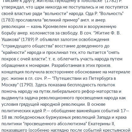
“Письме к другу, жительствующему в Тобольске” (1782) Р.
утверждал, что цари никогда не поступались и не поступятся
своей властью ради “вольности” народа. Ода Р. “Вольность”
(1783) прославляла “великий пример” англ. и амер.
революции — казнь Кромвелем короля и вооруженную
борьбу амер. колонистов за свободу. В соч. “Житие Ф. В.
Ушакова” (1789) Р. объявлял залогом освобождения
“страждущего общества” восстание доведенного до
“крайности” народа и проклинал тех, кто пытается “снять
покров с очей власти”, т. е. облегчить участь народа путем
обращения к монархам. Разработанная в этих произв.
концепция получила всестороннее обоснование на материале
рус. жизни в гл. соч. Р.— “Путешествии из Петербурга в
Москву” (1790). Здесь показана бесплодность попыток
помочь народу на путях либерального рефор-маторства и
выдвинута задача революционного просвещения народа как
условия грядущей народной революции. В основе
политических идей Р.— обобщение важнейших событий 17—
18 вв.:победоносных буржуазных революций Запада и краха
политики “просвещенного абсолютизма” Екатерины II,
показавшего (особенно наглядно после событий крестьянской