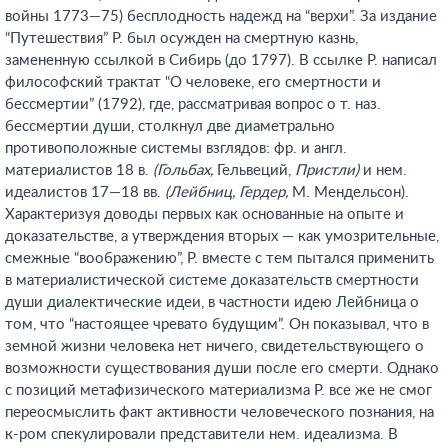
войны 1773—75) бесплодность надежд на “верхи”. За издание
“Путешествия” Р. был осужден на смертную казнь,
замененную ссылкой в Сибирь (до 1797). В ссылке Р. написал
философский трактат “О человеке, его смертности и
бессмертии” (1792), где, рассматривая вопрос о т. наз.
бессмертии души, столкнул две диаметрально
противоположные системы взглядов: фр. и англ.
материалистов 18 в.
(Гольбах,
Гельвеций,
Пристли)
и нем.
идеалистов 17—18 вв.
(Лейбниц, Гердер,
М. Мендельсон).
Характеризуя доводы первых как основанные на опыте и
доказательстве, а утверждения вторых — как умозрительные,
смежные “воображению”, Р. вместе с тем пытался применить
в материалистической системе доказательств смертности
души диалектические идеи, в частности идею Лейбница о
том, что “настоящее чревато будущим”. Он показывал, что в
земной жизни человека нет ничего, свидетельствующего о
возможности существования души после его смерти. Однако
с позиций метафизического материализма Р. все же не смог
переосмыслить факт активности человеческого познания, на
к-ром спекулировали представители нем. идеализма. В