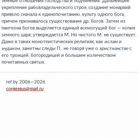
земные отношения господства и подчинения. Дальнейшее
укрепление рабовладельческого строя, создание монархий
привело сначала к единопочитанию, культу одного бога,
причем признавалось существование др. богов. Затем из
пантеона богов выделяется единый всемогущий бог — копия
земного царя; утверждается М. Но чистого М. не существует.
Даже в таких монотеистических религиях, как
ислам
и
иудаизм,
заметны следы П., не говоря уже о
христианстве
с
его троицей, богородицей и большим количеством
почитаемых святых.
ref.by 2006—2026
contextus@mail.ru