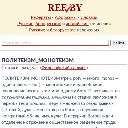
Рефераты
-
Афоризмы
-
Словари
Русские
,
белорусские
и
английские
сочинения
Русские
и
белорусские
изложения
ПОЛИТЕИЗМ_МОНОТЕИЗМ
Статья из раздела: «
Философский словарь
»
ПОЛИТЕИЗМ_МОНОТЕИЗМ (греч. poly — много, monos —
один и theos — бог) — многобожие и единобожие;
поклонение нескольким или одному богу. П. возникает из
тотемизма, фетишизма, анимизма
на стадии разложения
первобытной
общины.
Веру в множество равноправных
фетишей, духов сменяет вера в богов, получивших
конкретный облик, имя, культ. В иерархии богов нашли
отдаленное отражение общественное разделение труда,