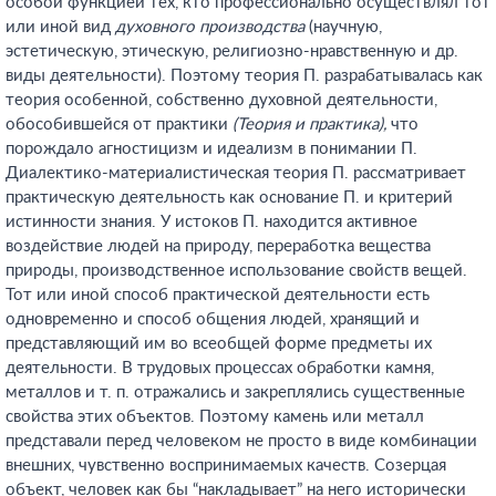
особой функцией тех, кто профессионально осуществлял тот
или иной вид
духовного производства
(научную,
эстетическую, этическую, религиозно-нравственную и др.
виды деятельности). Поэтому теория П. разрабатывалась как
теория особенной, собственно духовной деятельности,
обособившейся от практики
(Теория и практика),
что
порождало агностицизм и идеализм в понимании П.
Диалектико-материалистическая теория П. рассматривает
практическую деятельность как основание П. и критерий
истинности знания. У истоков П. находится активное
воздействие людей на природу, переработка вещества
природы, производственное использование свойств вещей.
Тот или иной способ практической деятельности есть
одновременно и способ общения людей, хранящий и
представляющий им во всеобщей форме предметы их
деятельности. В трудовых процессах обработки камня,
металлов и т. п. отражались и закреплялись существенные
свойства этих объектов. Поэтому камень или металл
представали перед человеком не просто в виде комбинации
внешних, чувственно воспринимаемых качеств. Созерцая
объект, человек как бы “накладывает” на него исторически