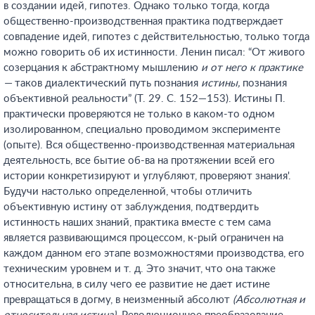
в создании идей, гипотез. Однако только тогда, когда
общественно-производственная практика подтверждает
совпадение идей, гипотез с действительностью, только тогда
можно говорить об их истинности. Ленин писал: “От живого
созерцания к абстрактному мышлению
и от него к практике
—
таков диалектический путь познания
истины,
познания
объективной реальности” (Т. 29. С. 152—153). Истины П.
практически проверяются не только в каком-то одном
изолированном, специально проводимом эксперименте
(опыте). Вся общественно-производственная материальная
деятельность, все бытие об-ва на протяжении всей его
истории конкретизируют и углубляют, проверяют знания'.
Будучи настолько определенной, чтобы отличить
объективную истину от заблуждения, подтвердить
истинность наших знаний, практика вместе с тем сама
является развивающимся процессом, к-рый ограничен на
каждом данном его этапе возможностями производства, его
техническим уровнем и т. д. Это значит, что она также
относительна, в силу чего ее развитие не дает истине
превращаться в догму, в неизменный абсолют
(Абсолютная и