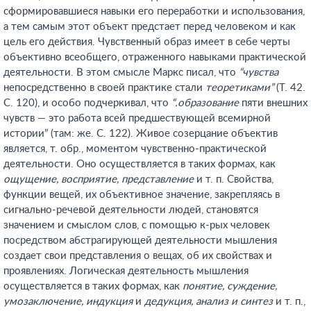
сформировавшиеся навыки его переработки и использования,
а тем самым этот объект предстает перед человеком и как
цель его действия. Чувственный образ имеет в себе черты
объективно всеобщего, отраженного навыками практической
деятельности. В этом смысле Маркс писал, что
“чувства
непосредственно в своей практике стали
теоретиками”
(Т. 42.
С. 120), и особо подчеркивал, что
“.образование
пяти внешних
чувств — это работа всей предшествующей всемирной
истории” (там: же. С. 122). Живое созерцание объектив
является, т. обр., моментом чувственно-практической
деятельности. Оно осуществляется в таких формах, как
ощущение, восприятие, представление
и т. п. Свойства,
функции вещей, их объективное значение, закрепляясь в
сигнально-речевой деятельности людей, становятся
значением и смыслом слов, с помощью к-рых человек
посредством абстрагирующей деятельности мышления
создает свои представления о вещах, об их свойствах и
проявлениях. Логическая деятельность мышления
осуществляется в таких формах, как
понятие, суждение,
умозаключение, индукция
и
дедукция, анализ и синтез
и т. п.,