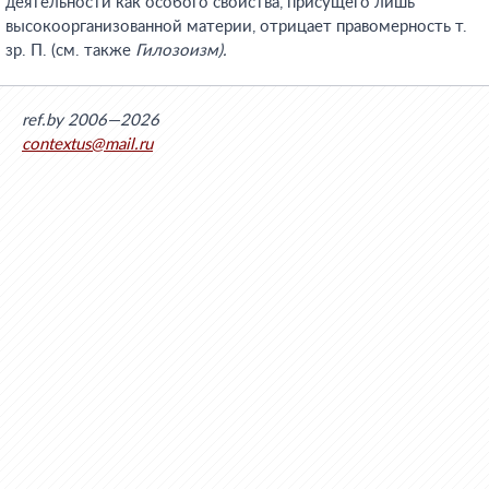
деятельности как особого свойства, присущего лишь
высокоорганизованной материи, отрицает правомерность т.
зр. П. (см. также
Гилозоизм).
ref.by 2006—2026
contextus@mail.ru