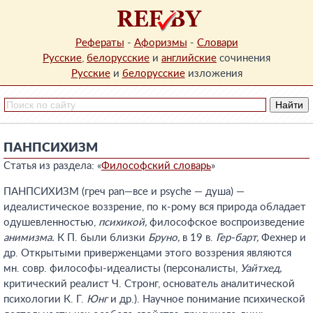
Рефераты
-
Афоризмы
-
Словари
Русские
,
белорусские
и
английские
сочинения
Русские
и
белорусские
изложения
ПАНПСИХИЗМ
Статья из раздела: «
Философский словарь
»
ПАНПСИХИЗМ (греч pan—все и psyche — душа) —
идеалистическое воззрение, по к-рому вся природа обладает
одушевленностью,
психикой,
философское воспроизведение
анимизма.
К П. были близки
Бруно,
в 19 в.
Гер-барт,
Фехнер и
др. Открытыми приверженцами этого воззрения являются
мн. совр. философы-идеалисты (персоналисты,
Уайтхед,
критический реалист Ч. Стронг, основатель аналитической
психологии К. Г.
Юнг
и др.). Научное понимание психической