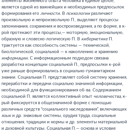
элементы жизненного опыта человека в единое целое,
является одной из важнейших и необходимых предпосылок
формирования его
личности.
В
психологии
различают
произвольную и непроизвольную П., выделяют процессы
запоминания, сохранения и воспроизведения, а по форме, в к-
рой протекают эти процессы,— моторную, эмоциональную,
образную и словесно-логическую П. В
кибернетике
П.
трактуется как способность системы — технической,
биологической, социальной — к накоплению и хранению
информации.
С информационным подходом связана
разработка концепции социальной П., предпосылки к-рой
уже раньше формировались в социально-гуманитарном
знании. Социальная П. представляет собой систему хранения,
переработки и передачи социально значимой информации,
необходимой для функционирования об-ва. Содержанием
социальной П. является коллективный опыт
человечества,
к-
рый фиксируется в общезначимой форме с помощью
различных средств “социального наследования”, включающих
язык
и др. знаковые системы, орудия труда, социальные
отношения, традиции и нормы и др. элементы материальной
и духовной культуры. Социальная П.— основа и условие