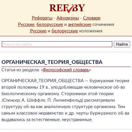
Рефераты
-
Афоризмы
-
Словари
Русские
,
белорусские
и
английские
сочинения
Русские
и
белорусские
изложения
ОРГАНИЧЕСКАЯ_ТЕОРИЯ_ОБЩЕСТВА
Статья из раздела: «
Философский словарь
»
ОРГАНИЧЕСКАЯ_ТЕОРИЯ_ОБЩЕСТВА — буржуазная теория
второй половины 19 в., уподобляющая человеческое об-во
биологическому организму. Сторонники этой теории
(Спенсер,
А. Шеффле, П. Лилиенфельд) рассматривали
структуру об-ва как аналогичную структуре организма. Тем
самым классовое неравенство и др. черты буржуазного об-ва
выдавались за естественные, неустранимые.