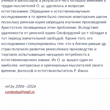
ученых и философов, в результате чего большое внимание в
трудах мыслителей О. ш. уделялось и вопросам
естествознания. Обращение к естественнонаучным
исследованиям в то время было смелым новаторским шагом,
поскольку римская курия запрещала изучение произведений
Аристотеля, посвященных этим проблемам. Вследствие
удаленности от римской курии Оксфордский ун-т обладал в
тот период значительной свободой. Кроме того, его
исследования стимулировались тем, что в Англии раньше др.
стран получили развитие ремесленное производство и
торговля, испытывающие насущную потребность в
естественнонаучном знании. Из О. ш. вышел один из
наиболее .интересных и оригинальных мыслителей своего
времени, философ и естествоиспытатель Р.
Бэкон.
ref.by 2006—2026
contextus@mail.ru