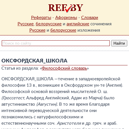
Рефераты
-
Афоризмы
-
Словари
Русские
,
белорусские
и
английские
сочинения
Русские
и
белорусские
изложения
ОКСФОРДСКАЯ_ШКОЛА
Статья из раздела: «
Философский словарь
»
ОКСФОРДСКАЯ_ШКОЛА —течение в западноевропейской
философии 13 в., возникшее в Оксфордском ун-те (Англия).
Философской основой воззрений мыслителей О. ш.
(Гроссетест,
Альфред Английский, Адам из Марча) было
автустинианство
(Августин).
В то же время благодаря
интенсивной переводческой деятельности они
познакомились с натурфилософскими и
естественнонаучными соч.
Аристотеля
и др. греч. и араб.