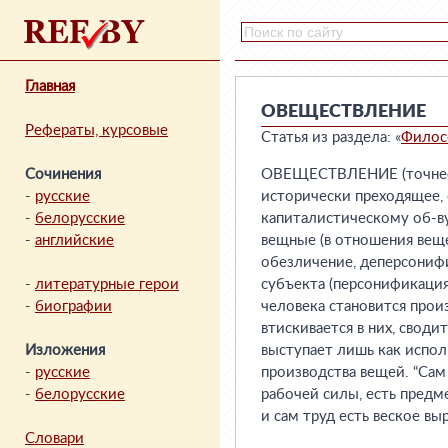
Главная
ОВЕЩЕСТВЛЕНИЕ
Рефераты, курсовые
Статья из раздела: «
Филос
Сочинения
ОВЕЩЕСТВЛЕНИЕ (точнее 
-
русские
исторически преходящее, 
-
белорусские
капиталистическому об-в
-
английские
вещные (в отношения веще
обезличение, деперсониф
-
литературные герои
субъекта (персонификация)
-
биографии
человека становится прои
втискивается в них, свод
Изложения
выступает лишь как испол
-
русские
производства вещей. “Сам
-
белорусские
рабочей силы, есть предме
и сам труд есть веское вы
Словари