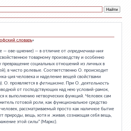
офский словарь
»
— ове-щнение) — в отличие от
опредмечива-ния
свойственное товарному производству и особенно
у превращение социальных отношений из личных в
й), в чисто ролевые. Соответственно О. происходит
ика-ция человека и наделение вещей свойствами
. О. проявляется в
фетишизме.
При О.
деятельность
зводной от господствующих над нею условий-рамок,
ится к выполнению нетворческих функций. Человек сам
нитель готовой роли, как функциональное средство
 человек, рассматриваемый просто как наличное бытие
т природы, вещь, хотя и .живая, сознающая себя вещь,
ражение этой силы” (Маркс).