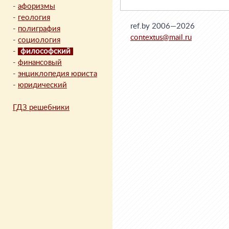
-
афоризмы
-
геология
ref.by 2006—2026
-
полиграфия
contextus@mail.ru
-
социология
-
философский
-
финансовый
-
энциклопедия юриста
-
юридический
ГДЗ решебники