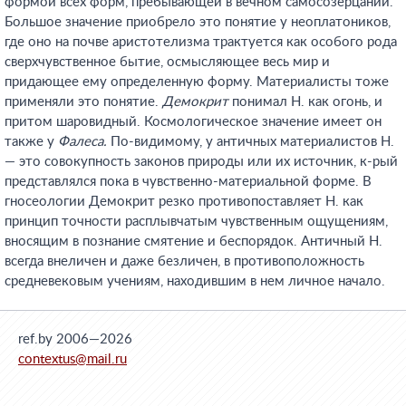
формой всех форм, пребывающей в вечном самосозерцании.
Большое значение приобрело это понятие у неоплатоников,
где оно на почве аристотелизма трактуется как особого рода
сверхчувственное бытие, осмысляющее весь мир и
придающее ему определенную форму. Материалисты тоже
применяли это понятие.
Демокрит
понимал Н. как огонь, и
притом шаровидный. Космологическое значение имеет он
также у
Фалеса.
По-видимому, у античных материалистов Н.
— это совокупность законов природы или их источник, к-рый
представлялся пока в чувственно-материальной форме. В
гносеологии Демокрит резко противопоставляет Н. как
принцип точности расплывчатым чувственным ощущениям,
вносящим в познание смятение и беспорядок. Античный Н.
всегда внеличен и даже безличен, в противоположность
средневековым учениям, находившим в нем личное начало.
ref.by 2006—2026
contextus@mail.ru