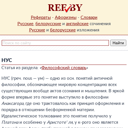
Рефераты
-
Афоризмы
-
Словари
Русские
,
белорусские
и
английские
сочинения
Русские
и
белорусские
изложения
НУС
Статья из раздела: «
Философский словарь
»
НУС (греч. nous — ум) — одно из осн. понятий античной
философии, обозначающее мировую концентрацию всех
существующих вообще актов сознания и мышления. В яркой
форме впервые это понятие выступило в философии
Анаксагора,
где оно трактовалось как принцип оформления и
порядка в отношении бесформенной материи.
Идеалистическое толкование это понятие получило у
Платона
и особенно у
Аристоте' ля,
у к-рого оно является