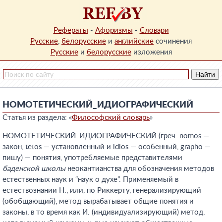
Рефераты
-
Афоризмы
-
Словари
Русские
,
белорусские
и
английские
сочинения
Русские
и
белорусские
изложения
НОМОТЕТИЧЕСКИЙ_ИДИОГРАФИЧЕСКИЙ
Статья из раздела: «
Философский словарь
»
НОМОТЕТИЧЕСКИЙ_ИДИОГРАФИЧЕСКИЙ (греч. nomos —
закон, tetos — установленный и idios — особенный, grapho —
пишу) — понятия, употребляемые представителями
баденской школы
неокантианства для обозначения методов
естественных наук и “наук о духе”. Применяемый в
естествознании Н., или, по Риккерту, генерализирующий
(обобщающий), метод вырабатывает общие понятия и
законы, в то время как И. (индивидуализирующий) метод,