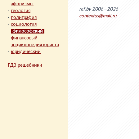
-
афоризмы
ref.by 2006—2026
-
геология
contextus@mail.ru
-
полиграфия
-
социология
-
философский
-
финансовый
-
энциклопедия юриста
-
юридический
ГДЗ решебники