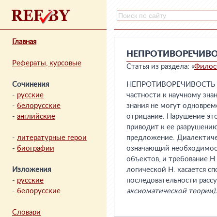
Главная
НЕПРОТИВОРЕЧИВО
Рефераты, курсовые
Статья из раздела: «
Филос
Сочинения
НЕПРОТИВОРЕЧИВОСТЬ — од
-
русские
частности к научному зн
-
белорусские
знания не могут одноврем
-
английские
отрицание. Нарушение это
приводит к ее разрушению
-
литературные герои
предложение. Диалектиче
-
биографии
означающий необходимост
объектов, и требование Н
Изложения
логической Н. касается сп
-
русские
последовательности рас
-
белорусские
аксиоматической теории).
Словари