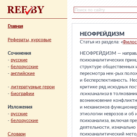
Главная
НЕОФРЕЙДИЗМ
Рефераты, курсовые
Статья из раздела: «
Филос
Сочинения
НЕОФРЕЙДИЗМ — направлен
-
русские
психоаналитических принц
-
белорусские
структуре общественных ин
-
английские
пересмотра нек-рых пол
и бесперспективность. Не
-
литературные герои
критике ряд исходных пос
-
биографии
психоанализа
в толковани
возникновение конфликтн
Изложения
и механизмов функциони
-
русские
этиологии неврозов и об 
-
белорусские
психоанализа, включая пр
деятельности, изначально
Словари
психоаналитический мето