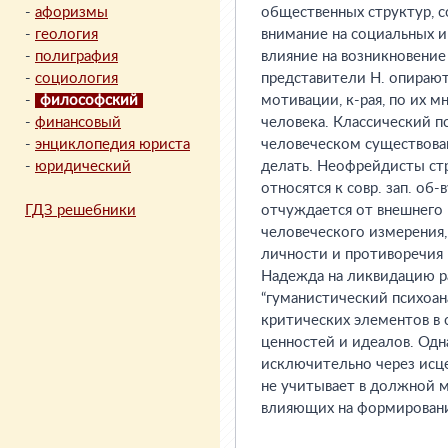
-
афоризмы
общественных структур, с
-
геология
внимание на социальных и
-
полиграфия
влияние на возникновени
-
социология
представители Н. опираю
-
философский
мотивации, к-рая, по их 
-
финансовый
человека. Классический п
-
энциклопедия юриста
человеческом существован
-
юридический
делать. Неофрейдисты ст
относятся к совр. зап. об-
ГДЗ решебники
отчуждается от внешнего 
человеческого измерения
личности и противоречия
Надежда на ликвидацию 
“гуманистический психоан
критических элементов в
ценностей и идеалов. Одн
исключительно через исц
не учитывает в должной 
влияющих на формирован