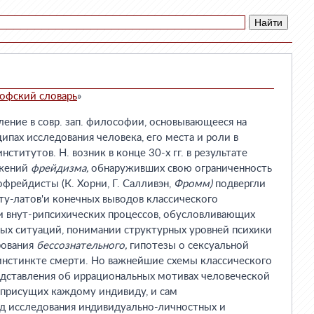
офский словарь
»
ие в совр. зап. философии, основывающееся на
ипах исследования человека, его места и роли в
ститутов. Н. возник в конце 30-х гг. в результате
ожений
фрейдизма,
обнаруживших свою ограниченность
офрейдисты (К. Хорни, Г. Салливэн,
Фромм)
подвергли
ту-латов'и конечных выводов классического
и внут-рипсихических процессов, обусловливающих
ых ситуаций, понимании структурных уровней психики
рования
бессознательного,
гипотезы о сексуальной
инстинкте смерти. Но важнейшие схемы классического
едставления об иррациональных мотивах человеческой
 присущих каждому индивиду, и сам
д исследования индивидуально-личностных и