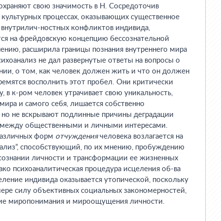
охраняют свою значимость в Н. Сосредоточив
 культурных процессах, оказывающих существенное
е внутрилич-ностных конфликтов индивида,
тся на фрейдовскую концепцию бессознательной
мнению, расширила границы познания внутреннего мира
сихоанализ не дал развернутые ответы на вопросы о
ии, о том, как человек должен жить и что он должен
ремятся восполнить этот пробел. Они критически
ву, в к-ром человек утрачивает свою уникальность,
мира и самого себя, лишается собственно
, но не вскрывают подлинные причины деградации
 между общественными и личными интересами.
различных форм
отчуждения
человека возлагается на
ализ”, способствующий, по их мнению, пробуждению
 сознании личности и трансформации ее жизненных
ако психоаналитическая процедура исцеления об-ва
еление индивида оказывается утопической, поскольку
мере силу объективных социальных закономерностей,
ие миропонимания и мироощущения личности.