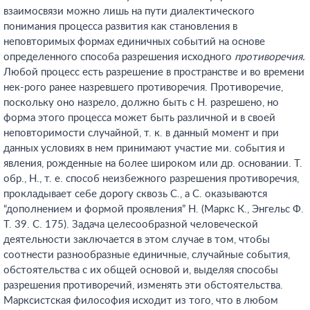
взаимосвязи можно лишь на пути диалектического
понимания процесса развития как становления в
неповторимых формах единичных событий на основе
определенного способа разрешения исходного
противоречия.
Любой процесс есть разрешение в пространстве и во времени
нек-рого ранее назревшего противоречия. Противоречие,
поскольку оно назрело, должно быть с Н. разрешено, но
форма этого процесса может быть различной и в своей
неповторимости случайной, т. к. в данный момент и при
данных условиях в нем принимают участие ми. события и
явления, рожденные на более широком или др. основании. Т.
обр., Н., т. е. способ неизбежного разрешения противоречия,
прокладывает себе дорогу сквозь С., а С. оказываются
“дополнением и формой проявления” Н. (Маркс К., Энгельс Ф.
Т. 39. С. 175). Задача целесообразной человеческой
деятельности заключается в этом случае в том, чтобы
соотнести разнообразные единичные, случайные события,
обстоятельства с их общей основой и, выделяя способы
разрешения противоречий, изменять эти обстоятельства.
Марксистская философия исходит из того, что в любом