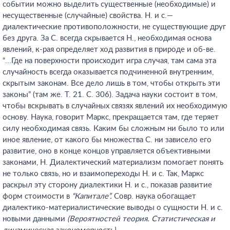
событии можно выделить существенные (необходимые) и
несущественные (случайные) свойства. Н. и с.—
диалектические противоположности, не существующие друг
без друга. За С. всегда скрывается Н., необходимая основа
явлений, к-рая определяет ход развития в природе и об-ве.
“...Где на поверхности происходит игра случая, там сама эта
случайность всегда оказывается подчиненной внутренним,
скрытым законам. Все дело лишь в том, чтобы открыть эти
законы” (там же. Т. 21. С. 306). Задача науки состоит в том,
чтобы вскрывать в случайных связях явлений их необходимую
основу. Наука, говорит Маркс, прекращается там, где теряет
силу необходимая связь. Каким бы сложным ни было то или
иное явление, от какого бы множества С. ни зависело его
развитие, оно в конце концов управляется объективными
законами, Н. Диалектический материализм помогает понять
не только связь, но и взаимопереходы Н. и с. Так, Маркс
раскрыл эту сторону диалектики Н. и с., показав развитие
форм стоимости в
“Капитале”.
Совр. наука обогащает
диалектико-материалистические выводы о сущности Н. и с.
новыми данными
(Вероятностей теория. Статистическая и