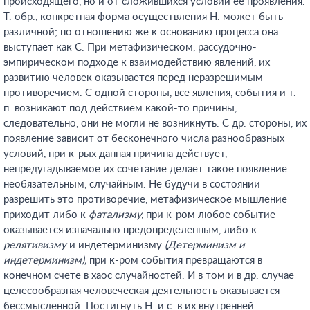
происходящего, но и от сложившихся условий ее проявления.
Т. обр., конкретная форма осуществления Н. может быть
различной; по отношению же к основанию процесса она
выступает как С. При метафизическом, рассудочно-
эмпирическом подходе к взаимодействию явлений, их
развитию человек оказывается перед неразрешимым
противоречием. С одной стороны, все явления, события и т.
п. возникают под действием какой-то причины,
следовательно, они не могли не возникнуть. С др. стороны, их
появление зависит от бесконечного числа разнообразных
условий, при к-рых данная причина действует,
непредугадываемое их сочетание делает такое появление
необязательным, случайным. Не будучи в состоянии
разрешить это противоречие, метафизическое мышление
приходит либо к
фатализму,
при к-ром любое событие
оказывается изначально предопределенным, либо к
релятивизму
и индетерминизму
(Детерминизм и
индетерминизм),
при к-ром события превращаются в
конечном счете в хаос случайностей. И в том и в др. случае
целесообразная человеческая деятельность оказывается
бессмысленной. Постигнуть Н. и с. в их внутренней