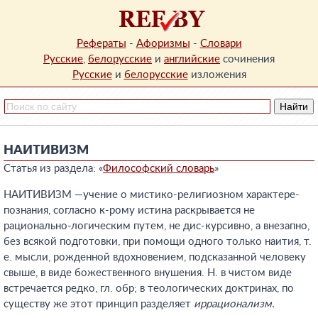
Рефераты
-
Афоризмы
-
Словари
Русские
,
белорусские
и
английские
сочинения
Русские
и
белорусские
изложения
НАИТИВИЗМ
Статья из раздела: «
Философский словарь
»
НАИТИВИЗМ —учение о мистико-религиозном характере-
познания, согласно к-рому истина раскрывается не
рационально-логическим путем, не дис-курсивно, а внезапно,
без всякой подготовки, при помощи одного только наития, т.
е. мысли, рожденной вдохновением, подсказанной человеку
свыше, в виде божественного внушения. Н. в чистом виде
встречается редко, гл. обр; в теологических доктринах, по
существу же этот принцип разделяет
иррационализм.