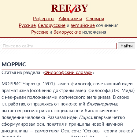
Рефераты
-
Афоризмы
-
Словари
Русские
,
белорусские
и
английские
сочинения
Русские
и
белорусские
изложения
МОРРИС
Статья из раздела: «
Философский словарь
»
МОРРИС Чарлз (р. 1901)—амер. философ, сочетающий идеи
прагматизма (особенно доктрины амер. философа Дж. Мида)
с нек-рыми положениями логического эмпиризма. В своих
гл. работах, отправляясь от положений
бихевиоризма,
пытается рассматривать социальное и биологическое
поведение человека. Развивая идеи
Пирса,
впервые четко
сформулировал осн. понятия и принципы новой научной
дисциплины —
семиотики.
Осн. соч.: “Основы теории знаков”