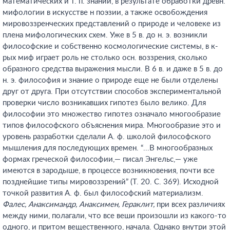
математических и т. п. знаний, в результате обработки древн.
мифологии в искусстве н поэзии, а также освобождения
мировоззренческих представлений о природе и человеке из
плена мифологических схем. Уже в 5 в. до н. э. возникли
философские и собственно космологические системы, в к-
рых миф играет роль не столько осн. воззрения, сколько
образного средства выражения мысли. В 6 в. и даже в 5 в. до
н. э. философия и знание о природе еще не были отделены
друг от друга. При отсутствии способов экспериментальной
проверки число возникавших гипотез было велико. Для
философии это множество гипотез означало многообразие
типов философского объяснения мира. Многообразие это и
уровень разработки сделали А. ф. школой философского
мышления для последующих времен. “...В многообразных
формах греческой философии,— писал Энгельс,— уже
имеются в зародыше, в процессе возникновения, почти все
позднейшие типы мировоззрений” (Т. 20. С. 369). Исходной
точкой развития А. ф. был философский материализм.
Фалес,
Анаксимандр
,
Анаксимен
, Гераклит,
при всех различиях
между ними, полагали, что все веши произошли из какого-то
одного, и притом вещественного, начала. Однако внутри этой