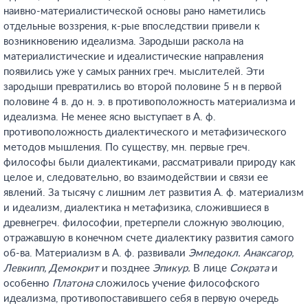
наивно-материалистической основы рано наметились
отдельные воззрения, к-рые впоследствии привели к
возникновению идеализма. Зародыши раскола на
материалистические и идеалистические направления
появились уже у самых ранних греч. мыслителей. Эти
зародыши превратились во второй половине 5 н в первой
половине 4 в. до н. э. в противоположность материализма и
идеализма. Не менее ясно выступает в А. ф.
противоположность диалектического и метафизического
методов мышления. По существу, мн. первые греч.
философы были диалектиками, рассматривали природу как
целое и, следовательно, во взаимодействии и связи ее
явлений. За тысячу с лишним лет развития А. ф. материализм
и идеализм, диалектика н метафизика, сложившиеся в
древнегреч. философии, претерпели сложную эволюцию,
отражавшую в конечном счете диалектику развития самого
об-ва. Материализм в А. ф. развивали
Эмпедокл. Анаксагор,
Левкипп, Демокрит
и позднее
Эпикур.
В лице
Сократа
и
особенно
Платона
сложилось учение философского
идеализма, противопоставившего себя в первую очередь