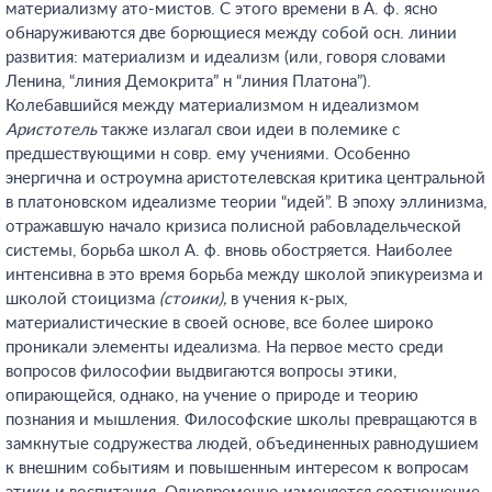
материализму ато-мистов. С этого времени в А. ф. ясно
обнаруживаются две борющиеся между собой осн. линии
развития: материализм и идеализм (или, говоря словами
Ленина, “линия Демокрита” н “линия Платона”).
Колебавшийся между материализмом н идеализмом
Аристотель
также излагал свои идеи в полемике с
предшествующими н совр. ему учениями. Особенно
энергична и остроумна аристотелевская критика центральной
в платоновском идеализме теории “идей”. В эпоху эллинизма,
отражавшую начало кризиса полисной рабовладельческой
системы, борьба школ А. ф. вновь обостряется. Наиболее
интенсивна в это время борьба между школой эпикуреизма и
школой стоицизма
(стоики),
в учения к-рых,
материалистические в своей основе, все более широко
проникали элементы идеализма. На первое место среди
вопросов философии выдвигаются вопросы этики,
опирающейся, однако, на учение о природе и теорию
познания и мышления. Философские школы превращаются в
замкнутые содружества людей, объединенных равнодушием
к внешним событиям и повышенным интересом к вопросам