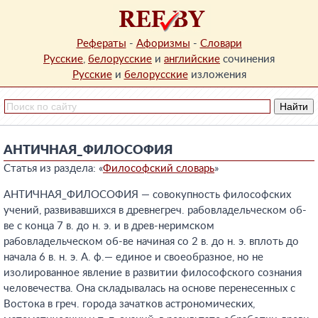
Рефераты
-
Афоризмы
-
Словари
Русские
,
белорусские
и
английские
сочинения
Русские
и
белорусские
изложения
АНТИЧНАЯ_ФИЛОСОФИЯ
Статья из раздела: «
Философский словарь
»
АНТИЧНАЯ_ФИЛОСОФИЯ — совокупность философских
учений, развивавшихся в древнегреч. рабовладельческом об-
ве с конца 7 в. до н. э. и в древ-неримском
рабовладельческом об-ве начиная со 2 в. до н. э. вплоть до
начала 6 в. н. э. А. ф.— единое и своеобразное, но не
изолированное явление в развитии философского сознания
человечества. Она складывалась на основе перенесенных с
Востока в греч. города зачатков астрономических,