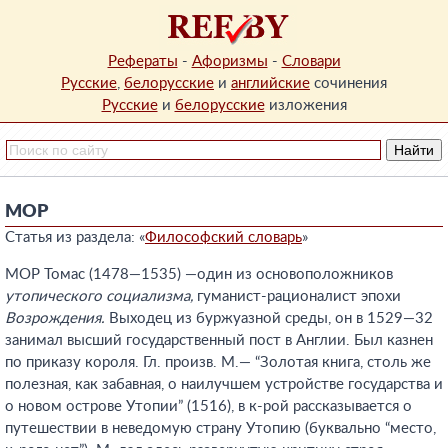
Рефераты
-
Афоризмы
-
Словари
Русские
,
белорусские
и
английские
сочинения
Русские
и
белорусские
изложения
МОР
Статья из раздела: «
Философский словарь
»
МОР Томас (1478—1535) —один из основоположников
утопического социализма,
гуманист-рационалист эпохи
Возрождения.
Выходец из буржуазной среды, он в 1529—32
занимал высший государственный пост в Англии. Был казнен
по приказу короля. Гл. произв. М.— “Золотая книга, столь же
полезная, как забавная, о наилучшем устройстве государства и
о новом острове Утопии” (1516), в к-рой рассказывается о
путешествии в неведомую страну Утопию (буквально “место,