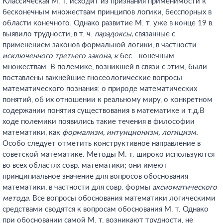
Классическая М. т. исходит из признания применимости к
бесконечным множествам принципов логики, бесспорных в
области конечного. Однако развитие М. т. уже в конце 19 в.
выявило трудности, в т. ч.
парадоксы,
связанные с
применением законов формальной логики, в частности
исключенного третьего закона, к
бес-. конечным
множествам. В полемике, возникшей в связи с этим, были
поставлены важнейшие гносеологические вопросы
математического познания: о природе математических
понятий, об их отношении к реальному миру, о конкретном
содержании понятия существования в математике и т.д.В
ходе полемики появились такие течения в философии
математики, как
формализм, интуиционизм, логицизм.
Особо следует отметить конструктивное направление в
советской математике. Методы М. т. широко используются
во всех областях совр. математики; они имеют
принципиальное значение для вопросов обоснования
математики, в частности для совр. формы
аксиоматического
метода.
Все вопросы обоснования математики логическими
средствами сводятся к вопросам обоснования М. т. Однако
при обосновании самой М. т. возникают трудности, не